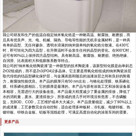
我公司研发和生产的低温自稳定纳米氧化锆是一种耐高温、耐腐蚀、耐磨损，而
且具有优良声、光、电、机械、隔热、导电等性能的无机非金属材料，是一种具
有单斜晶型、无任何掺杂、透明水溶液的纳米级单纯的氧化锆分散液。在430℃
时，即可转化为四方晶型，在升降温时不会发生任何的晶型的变化。在900℃时，
还可有90%以上保持四方晶型结构。具有耐高温、耐腐蚀、耐磨损、绝热绝缘、
自润滑、比表面积大和低膨胀系数等特点。
我公司的“纳米氧化锆陶瓷漆”是一种新型的技术陶瓷漆，该新型转化膜是由单斜态
ZrO2组成的，而不是Zn3(PO4)2多晶体。它主要是用氧化锆组成的纳米陶瓷涂层
取代传统的结晶型磷化保护层，与金属表面和随后的油漆涂层之间有良好的附着
力，耐腐蚀性能优良。本产品的膜厚只有50 nm左右，与铬化处理膜、铁系磷化
膜、锌系磷化膜相比，它的膜厚是最薄的。本产品与原有涂装工艺和涂装设备基
本相容，无需进行大的设备改造。本产品最大程度减少了重金属的排放，降低了
水的消耗量，废水、废渣排放少，所形成的渣几乎对环境没有危害，不含磷酸
盐，无BOD、COD，工艺维护成本大大减少。本产品质量稳定，减少了90%以上
的成渣量，工艺参数完全自动控制，适合处理多种板材，冷轧板、电镀锌板、热
镀锌板、锌铁合金板、铝板等混线处理，可满足高度自动化的涂装车间的需要。
更多产品