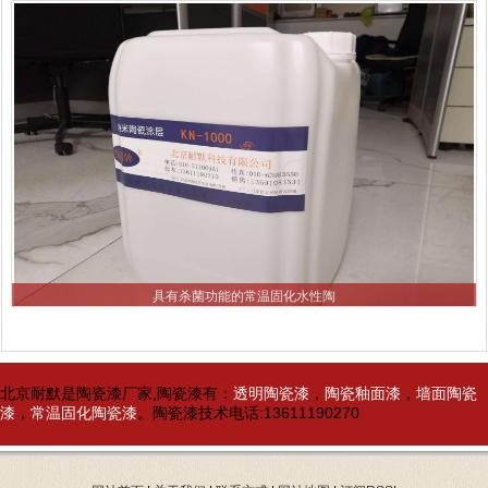
具有杀菌功能的常温固化水性陶
北京耐默是陶瓷漆厂家,陶瓷漆有：
透明陶瓷漆
，
陶瓷釉面漆
，
墙面陶瓷
漆
，
常温固化陶瓷漆
。陶瓷漆技术电话:13611190270