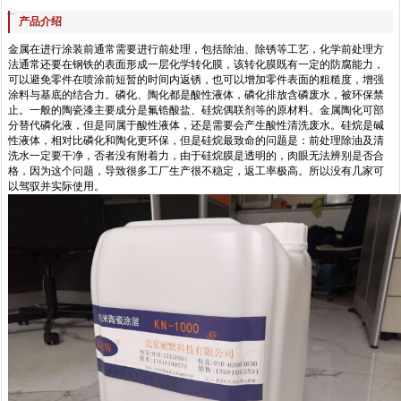
...
产品介绍
金属在进行涂装前通常需要进行前处理，包括除油、除锈等工艺，化学前处理方
法通常还要在钢铁的表面形成一层化学转化膜，该转化膜既有一定的防腐能力，
可以避免零件在喷涂前短暂的时间内返锈，也可以增加零件表面的粗糙度，增强
涂料与基底的结合力。磷化、陶化都是酸性液体，磷化排放含磷废水，被环保禁
止。一般的陶瓷漆主要成分是氟锆酸盐、硅烷偶联剂等的原材料。金属陶化可部
分替代磷化液，但是同属于酸性液体，还是需要会产生酸性清洗废水。硅烷是碱
性液体，相对比磷化和陶化更环保，但是硅烷最致命的问题是：前处理除油及清
洗水一定要干净，否者没有附着力，由于硅烷膜是透明的，肉眼无法辨别是否合
格，因为这个问题，导致很多工厂生产很不稳定，返工率极高。所以没有几家可
以驾驭并实际使用。