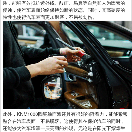
质，能够有效抵抗紫外线、酸雨、鸟粪等自然和人为因素的
侵蚀，使汽车表面始终保持如新的状态。同时，其高硬度的
特性也使得汽车表面更加耐磨，不易被划伤。
此外，KNM1000陶瓷釉面漆还具有很好的附着力，能够紧密
贴合在汽车表面，不易脱落。这使得其在保护汽车的同时，
还能够为汽车增添一层亮丽的外观。无论是在阳光下熠熠生