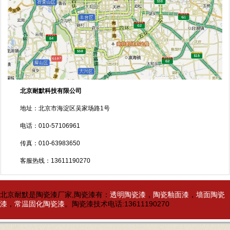
北京耐默科技
有限公司
地址：北京市海淀区吴家场路1号
电话：010-57106961
传真：010-63983650
客服热线：13611190270
北京耐默是陶瓷漆厂家,陶瓷漆有：
透明陶瓷漆
，
陶瓷釉面漆
，
墙面陶瓷
漆
，
常温固化陶瓷漆
。陶瓷漆技术电话:13611190270