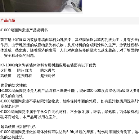
产品介绍
N1000墙面陶瓷漆产品说明书
目前市场上家庭室内装修用墙面涂料为乳胶漆，其成膜物质以苯丙乳液为主，并有少量
饰作用。由于乳胶漆的成膜物质为有机物，从原材料的合成到涂料的生产、涂装过程都
人体造成一些危害。随着经济的发展，人们对家庭装修的要求也越来越高，对于墙面的
康、安全和环保的问题。
一KN1000纳米陶瓷墙体涂料专用树脂应用在墙面有以下优势
防火阻燃 防污自洁 防水透气
超高硬度 超强附着 超强耐候
 优异的防火性能
N1000墙面陶瓷漆是无机产品具有不燃烧性能 ，能耐300-500度高温达到a级防火要
 优良的自洁性
KN1000墙面陶瓷漆不易粘附污染物质，始终保持华丽的外观 。如有脏污物质用洗涤
 高耐老化性
KN1000墙面陶瓷漆属于半永久性无机材料。不会像 乳液，环氧，聚氨脂，丙烯酸有
染破坏而老化，本产品可以用在室外。
 超高硬度.抗刮伤性好。
KN1000墙面陶瓷漆做的墙体涂料可以达到5-9h,常规的摩擦，刮伤对漆面没有伤害
密集的公共建筑。