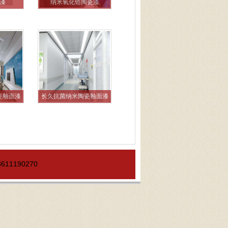
漆
纳米氧化锆陶瓷漆
瓷釉面漆
长久抗菌纳米陶瓷釉面漆
11190270