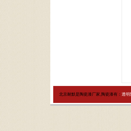
北京耐默是陶瓷漆厂家,陶瓷漆有：
透明