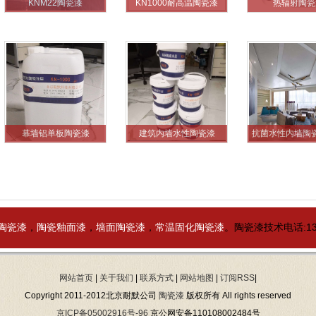
KNM22陶瓷漆
KN1000耐高温陶瓷漆
热辐射陶瓷
幕墙铝单板陶瓷漆
建筑内墙水性陶瓷漆
抗菌水性内墙陶
陶瓷漆
，
陶瓷釉面漆
，
墙面陶瓷漆
，
常温固化陶瓷漆
。陶瓷漆技术电话:136
网站首页
|
关于我们
|
联系方式
|
网站地图
|
订阅RSS
|
Copyright 2011-2012北京耐默公司
陶瓷漆
版权所有 All rights reserved
京ICP备05002916号-96
京公网安备110108002484号